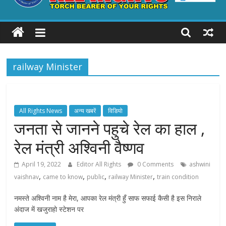
ALL
RIGHTS
railway Minister
Torch
Bearer
of
your
All Rights News
अन्य खबरें
विडियो
Rights
जनता से जानने पहुचे रेल का हाल ,
रेल मंत्री अश्विनी वैष्णव
April 19, 2022
Editor All Rights
0 Comments
ashwini
,
,
,
,
vaishnav
came to know
public
railway Minister
train condition
नमस्ते अश्विनी नाम है मेरा, आपका रेल मंत्री हुँ साफ सफाई कैसी है इस निराले
अंदाज में खजुराहो स्टेशन पर