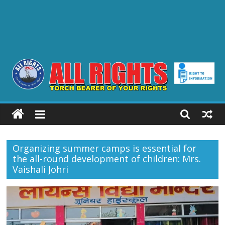
ALL
RIGHTS
Organizing summer camps is essential for
Torch
the all-round development of children: Mrs.
Bearer
Vaishali Johri
of
your
Rights