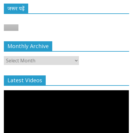
जरूर पढ़ें
Monthly Archive
Monthly
Archive
Latest Videos
All Rights News
Bareilly
Uttar Pradesh
राजनीति
हॉट
राजनीतिक
प्रथम आगमन पर नवनियुक्त प्रदेश उपाध्यक्ष सोनू