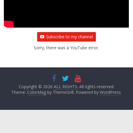
बाल्मीकि का किया गया स्वागत
August 6, 2021
Editor All Rights
0
Subscribe to my channel
Sorry, there was a YouTube error.
Copyright © 2026
ALL RIGHTS
. All rights reserved.
Theme:
ColorMag
by ThemeGrill. Powered by
WordPress
.