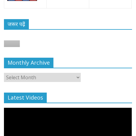
जरूर पढ़ें
न
Monthly Archive
Monthly
Archive
Latest Videos
All Rights News
Bareilly
Uttar Pradesh
राजनीति
हॉट
राजनीतिक