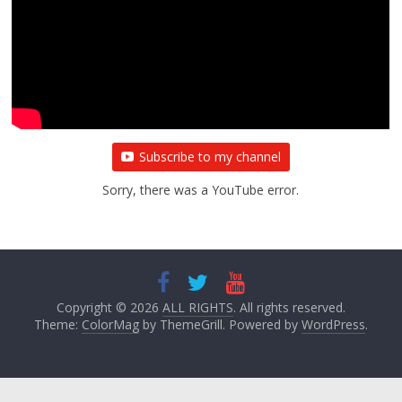
प्रथम आगमन पर नवनियुक्त प्रदेश उपाध्यक्ष सोनू
बाल्मीकि का किया गया स्वागत
August 6, 2021
Editor All Rights
0
Subscribe to my channel
Sorry, there was a YouTube error.
Copyright © 2026
ALL RIGHTS
. All rights reserved.
Theme:
ColorMag
by ThemeGrill. Powered by
WordPress
.