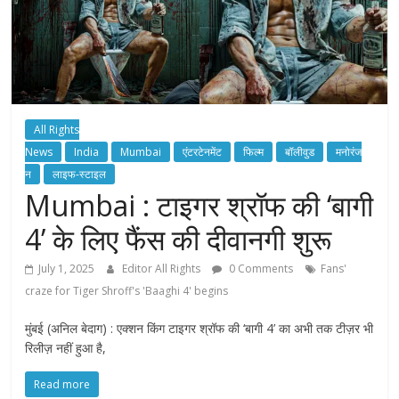
All Rights
News
India
Mumbai
एंटरटेनमेंट
फिल्म
बॉलीवुड
मनोरंज
न
लाइफ-स्टाइल
Mumbai : टाइगर श्रॉफ की ‘बागी
4’ के लिए फैंस की दीवानगी शुरू
July 1, 2025
Editor All Rights
0 Comments
Fans'
craze for Tiger Shroff's 'Baaghi 4' begins
मुंबई (अनिल बेदाग) : एक्शन किंग टाइगर श्रॉफ की ‘बागी 4’ का अभी तक टीज़र भी
रिलीज़ नहीं हुआ है,
Read more