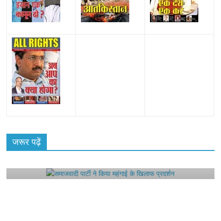
All Rights News
Bareilly
Uttar Pradesh
राजनीति
हॉट
राजनीतिक
जरूर पढ़ें
समाजवादी पार्टी ने किया महंगाई के खिलाफ प्रदर्शन
August 4, 2021
Editor All Rights
0