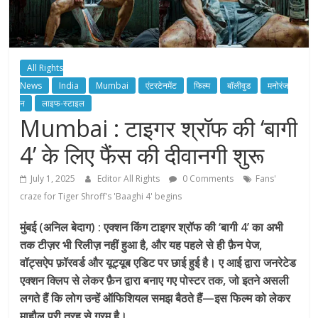
All Rights
News
India
Mumbai
एंटरटेनमेंट
फिल्म
बॉलीवुड
मनोरंज
न
लाइफ-स्टाइल
Mumbai : टाइगर श्रॉफ की ‘बागी
4’ के लिए फैंस की दीवानगी शुरू
July 1, 2025
Editor All Rights
0 Comments
Fans'
craze for Tiger Shroff's 'Baaghi 4' begins
मुंबई (अनिल बेदाग) : एक्शन किंग टाइगर श्रॉफ की ‘बागी 4’ का अभी
तक टीज़र भी रिलीज़ नहीं हुआ है, और यह पहले से ही फ़ैन पेज,
वॉट्सऐप फ़ॉरवर्ड और यूट्यूब एडिट पर छाई हुई है। ए आई द्वारा जनरेटेड
एक्शन क्लिप से लेकर फ़ैन द्वारा बनाए गए पोस्टर तक, जो इतने असली
लगते हैं कि लोग उन्हें ऑफिशियल समझ बैठते हैं—इस फिल्म को लेकर
माहौल पूरी तरह से गरम है।