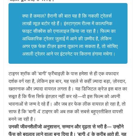
क्या है कमाल? हैरानी की बात यह है कि नकली ट्रेलर्स
लाखों व्यूज़ बटोर रहे हैं। इंस्टाग्राम रील्स में काल्पनिक
फाइट सीक्वेंस को एनालाइज किया जा रहा है। फिल्म का
आधिकारिक ट्रेलर जुलाई में आने की उम्मीद है, लेकिन
अगर एक फेक टीज़र इतना तूफान ला सकता है, तो सोचिए
असली ट्रेलर आने पर इंटरनेट पर कितना हंगामा मचेगा।
टाइगर श्रॉफ की ‘बागी’ फ्रैंचाइज़ी के पास हमेशा से ही एक वफादार
दर्शक वर्ग रहा है, लेकिन इस बार, यह पहले से कहीं ज़्यादा बड़ा, ज़ोरदार,
खतरनाक और ज़्यादा वायरल लगता है। यह डिजिटल क्रेज़ इस बात का
सबूत है कि फैंस सिर्फ इंतज़ार नहीं कर रहे—वो इस फिल्म को अपनी
भावनाओं से जन्म दे रहे हैं। और जब हर फेक लीक वायरल हो रहा है, तो
साफ है कि ‘बागी 4’ टाइगर की अब तक की सबसे बहुप्रतीक्षित वापसी
बनने जा रही है।
उनकी जीवनशैलीजो अनुशासन, सम्मान और दृढ़ता से भरी है— उन्होंने
फैंस को बदलाव लाने वाला बना दिया है। ‘बागी 4’ के करीब आते ही, यह