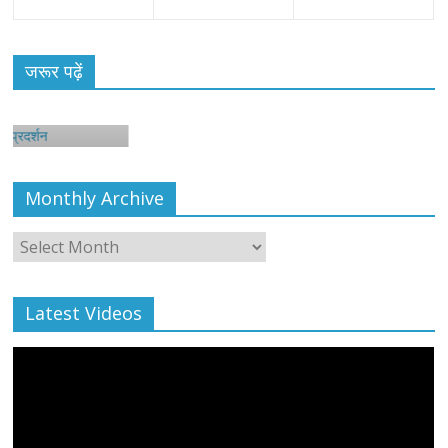
जरूर पढ़ें
न
Monthly Archive
Monthly
Archive
Latest Videos
All Rights News
Bareilly
Uttar Pradesh
राजनीति
हॉट
राजनीतिक