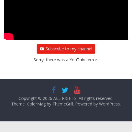
प्रथम आगमन पर नवनियुक्त प्रदेश उपाध्यक्ष सोनू
बाल्मीकि का किया गया स्वागत
August 6, 2021
Editor All Rights
0
Subscribe to my channel
Sorry, there was a YouTube error.
Copyright © 2026
ALL RIGHTS
. All rights reserved.
Theme:
ColorMag
by ThemeGrill. Powered by
WordPress
.