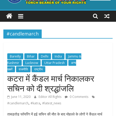
ALL
RIGHTS
#candlemarch
Torch
Bearer
of
your
Bareilly
Bihar
Delhi
India
Jammu &
Rights
Kashmir
Lucknow
Uttar Pradesh
अन्य
खबरें
राजनीति
राष्ट्रीय
कटरा में कैंडल मार्च निकालकर
सचिन को दी श्रद्धांजलि
June 11, 2020
Editor All Rights
0 Comments
,
,
#candlemarch
#katra
#latest_news
ताबड़तोड़ फॉयरिंग में हुई सचिन की मौत के बाद मोहल्ले के लोगों ने कैंडल मार्च