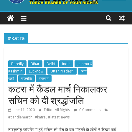
ALL
RIGHTS
#katra
Torch
Bearer
of
your
Bareilly
Bihar
Delhi
India
Jammu &
Rights
Kashmir
Lucknow
Uttar Pradesh
अन्य
खबरें
राजनीति
राष्ट्रीय
कटरा में कैंडल मार्च निकालकर
सचिन को दी श्रद्धांजलि
June 11, 2020
Editor All Rights
0 Comments
,
,
#candlemarch
#katra
#latest_news
ताबड़तोड़ फॉयरिंग में हुई सचिन की मौत के बाद मोहल्ले के लोगों ने कैंडल मार्च