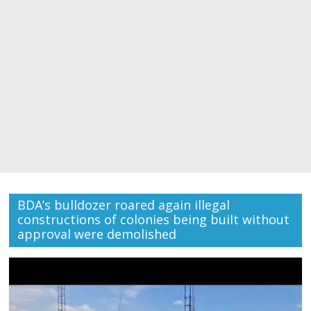
BDA’s bulldozer roared again illegal
constructions of colonies being built without
approval were demolished