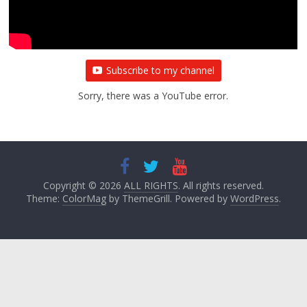
Subscribe to my channel
Sorry, there was a YouTube error.
Copyright © 2026
ALL RIGHTS
. All rights reserved.
Theme:
ColorMag
by ThemeGrill. Powered by
WordPress
.