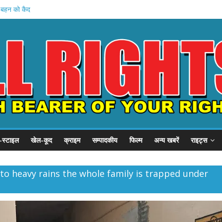
ें बहन को कैद
जवी शुरू
बड़ा प्रदर्शन
, SSP से गुहार
का छात्र संवाद
-स्टाइल
खेल-कूद
क्राइम
सम्पादकीय
फिल्म
अन्य खबरें
राइट्स
 to heavy rains the whole family is trapped under