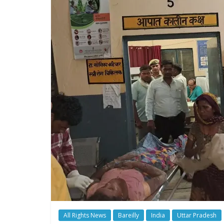
All Rights News
Bareilly
India
Uttar Pradesh