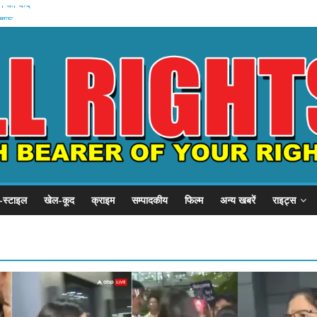
हन को कैद
शुरू
 प्रदर्शन
P से गुहार
छात्र संवाद
-स्टाइल
खेल-कूद
क्राइम
सम्पादकीय
फिल्म
अन्य खबरें
राइट्स