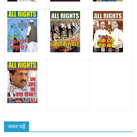
All Rights News
Bareilly
Uttar Pradesh
राजनीति
हॉट
राजनीतिक
जरूर पढ़ें
समाजवादी पार्टी ने किया महंगाई के खिलाफ प्रदर्शन