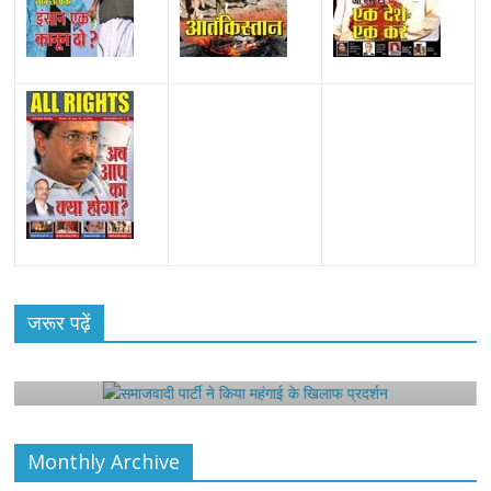
All Rights News
Bareilly
Uttar Pradesh
राजनीति
हॉट
राजनीतिक
जरूर पढ़ें
समाजवादी पार्टी ने किया महंगाई के खिलाफ प्रदर्शन
August 4, 2021
Editor All Rights
0
Monthly Archive