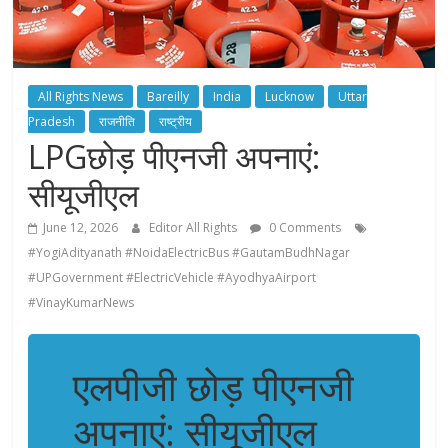
All Rights News
Bareilly
India
Lucknow
Uttar
Pradesh
राजनीति
राष्ट्रीय
LPGछोड़ पीएनजी अपनाएं:
सीयूजीएल
June 12, 2026
Editor All Rights
0 Comments
#YogiAdityanath #NoidaElectricBus #GautamBudhNagar
#UPGovernment #ElectricVehicle #AyodhyaAirport
#VinayKumarNews
एलपीजी छोड़ पीएनजी
अपनाएं: सीयूजीएल