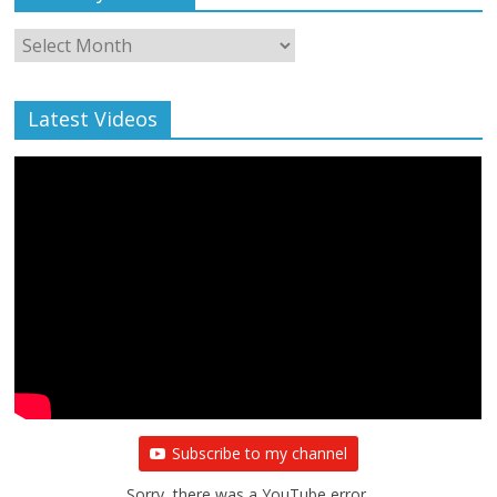
Monthly
Archive
Latest Videos
Subscribe to my channel
Sorry, there was a YouTube error.