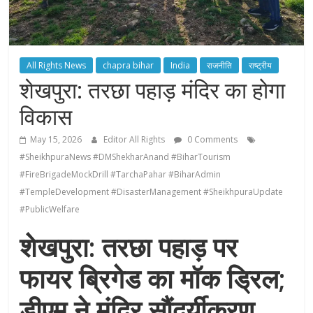
All Rights News
chapra bihar
India
राजनीति
राष्ट्रीय
शेखपुरा: तरछा पहाड़ मंदिर का होगा
विकास
May 15, 2026
Editor All Rights
0 Comments
#SheikhpuraNews #DMShekharAnand #BiharTourism
#FireBrigadeMockDrill #TarchaPahar #BiharAdmin
#TempleDevelopment #DisasterManagement #SheikhpuraUpdate
#PublicWelfare
शेखपुरा: तरछा पहाड़ पर
फायर ब्रिगेड का मॉक ड्रिल;
डीएम ने मंदिर सौंदर्यीकरण