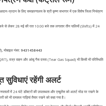
उपाध्यक्ष सोनू बाल्मीकि का किया ग
स्वागत
दान-प्रदान के लिए समाहरणालय के श्री कृष्ण सभागार में एक विशेष जिला नियंत्रण
August 6, 2021
Editor All Rights
0
जे से लेकर 28 मई की रात 10:00 बजे तक लगातार तीन पालियों (Shifts) में 24
), मोबाइल नंबर:
9431458443
Bareilly
Uttar
हॉट राजनीतिक
ीम (QRT), वज्र वाहन और आंसू गैस दस्ता (Tear Gas Squad) भी किसी भी परिस्थिति
 ने किया महंगाई के
न
Editor All Rights
0
ुविधाएं रहेंगी अलर्ट
तालों में 24 घंटे डॉक्टरों की उपलब्धता और एम्बुलेंस को अलर्ट मोड पर रखने के
ी को भी दमकल गाड़ियां तैयार रखने को कहा गया है
।