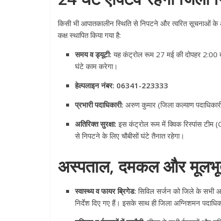
किसी भी आपातकालीन स्थिति से निपटने और त्वरित सूचनाओं के आ
कक्ष स्थापित किया गया है
:
समय व ड्यूटी:
यह कंट्रोल रूम 27 मई की दोपहर 2:00 ब
घंटे काम करेगा
।
हेल्पलाइन नंबर:
06341-223333
प्रभारी पदाधिकारी:
अरुण कुमार (जिला कल्याण पदाधिकारी
All Rights News
Pradesh
राजनीति
अतिरिक्त सुरक्षा:
इस कंट्रोल रूम में क्विक रिस्पांस ट
समाजवादी पार्टी
से निपटने के लिए चौबीसों घंटे तैनात रहेगा
।
खिलाफ प्रदर्श
August 4, 2021
अस्पताल, दमकल और मूलभूत स
स्वास्थ्य व फायर ब्रिगेड:
सिविल सर्जन को जिले के सभी अस्प
निर्देश दिए गए हैं
। इसके साथ ही जिला अग्निशमन पदाधिकार