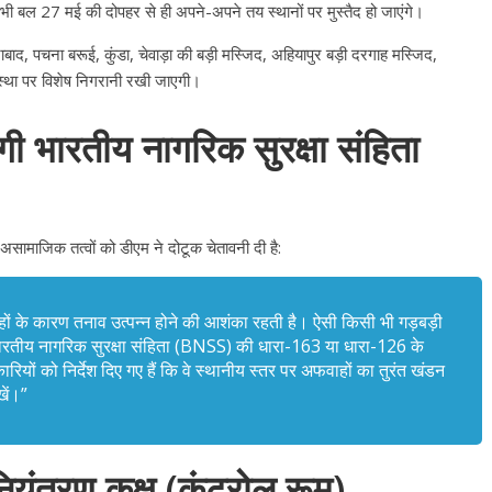
भी बल 27 मई की दोपहर से ही अपने-अपने तय स्थानों पर मुस्तैद हो जाएंगे
।
बाद, पचना बरूई, कुंडा, चेवाड़ा की बड़ी मस्जिद, अहियापुर बड़ी दरगाह मस्जिद,
्यवस्था पर विशेष निगरानी रखी जाएगी
।
गी भारतीय नागरिक सुरक्षा संहिता
 असामाजिक तत्वों को डीएम ने दोटूक चेतावनी दी है
:
ों के कारण तनाव उत्पन्न होने की आशंका रहती है
। ऐसी किसी भी गड़बड़ी
भारतीय नागरिक सुरक्षा संहिता (BNSS) की धारा-163 या धारा-126 के
रियों को निर्देश दिए गए हैं कि वे स्थानीय स्तर पर अफवाहों का तुरंत खंडन
ें
।”
All Rights News
Bareilly
Uttar
Pradesh
राजनीति
हॉट राजनीतिक
प्रथम आगमन पर नवनियुक्त प्रद
ियंत्रण कक्ष (कंट्रोल रूम)