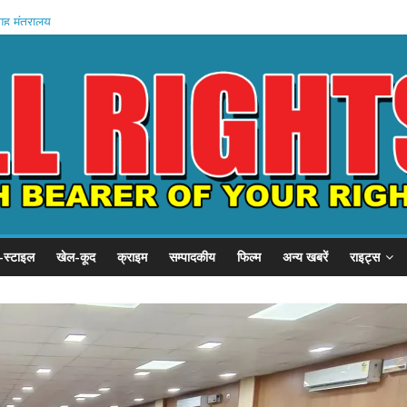
अमित शाह
गृह मंत्रालय
े में मौत
वेतन रोका
यारी
-स्टाइल
खेल-कूद
क्राइम
सम्पादकीय
फिल्म
अन्य खबरें
राइट्स