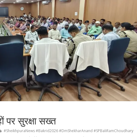
ं पर सुरक्षा सख्त
#SheikhpuraNews #Bakrid2026 #DmShekharAnand #SPBaliRamChoudhary