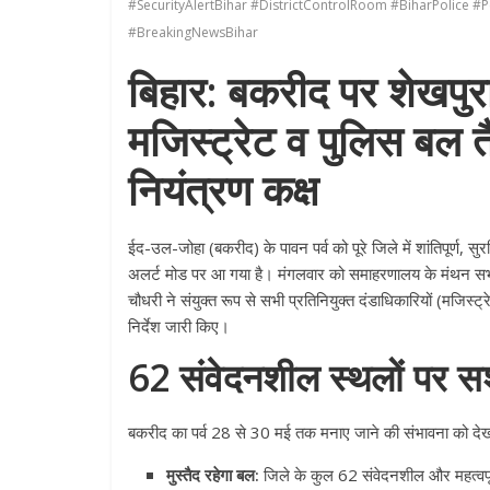
#SecurityAlertBihar #DistrictControlRoom #BiharPolic
#BreakingNewsBihar
बिहार: बकरीद पर शेखपुरा 
मजिस्ट्रेट व पुलिस बल 
नियंत्रण कक्ष
ईद-उल-जोहा (बकरीद) के पावन पर्व को पूरे जिले में शांतिपूर्ण, सुर
अलर्ट मोड पर आ गया है
। मंगलवार को समाहरणालय के मंथन सभा
चौधरी ने संयुक्त रूप से सभी प्रतिनियुक्त दंडाधिकारियों (मजिस्ट
निर्देश जारी किए
।
62 संवेदनशील स्थलों पर सश
बकरीद का पर्व 28 से 30 मई तक मनाए जाने की संभावना को देखते 
मुस्तैद रहेगा बल:
जिले के कुल 62 संवेदनशील और महत्वपूर्