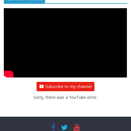
All Rights News
Bareilly
Uttar Pradesh
राजनीति
हॉट
राजनीतिक
प्रथम आगमन पर नवनियुक्त प्रदेश उपाध्यक्ष सोनू
बाल्मीकि का किया गया स्वागत
August 6, 2021
Editor All Rights
0
Subscribe to my channel
Sorry, there was a YouTube error.