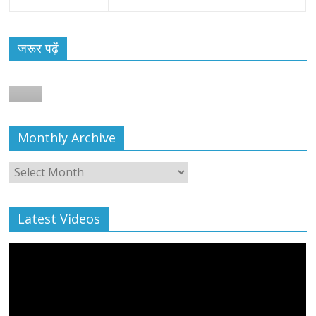
जरूर पढ़ें
Monthly Archive
Monthly
Archive
Latest Videos
All Rights News
Bareilly
Uttar Pradesh
राजनीति
हॉट
राजनीतिक