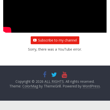
प्रथम आगमन पर नवनियुक्त प्रदेश उपाध्यक्ष सोनू
बाल्मीकि का किया गया स्वागत
August 6, 2021
Editor All Rights
0
Subscribe to my channel
Sorry, there was a YouTube error.
Copyright © 2026
ALL RIGHTS
. All rights reserved.
Theme:
ColorMag
by ThemeGrill. Powered by
WordPress
.