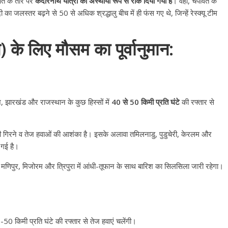
यात के तौर पर
केदारनाथ यात्रा को अस्थायी रूप से रोक दिया गया है
। वहीं, चंपावत के
ी का जलस्तर बढ़ने से 50 से अधिक श्रद्धालु बीच में ही फंस गए थे, जिन्हें रेस्क्यू टीम
 के लिए मौसम का पूर्वानुमान:
ेश, झारखंड और राजस्थान के कुछ हिस्सों में
40 से 50 किमी प्रति घंटे
की रफ्तार से
ली गिरने व तेज हवाओं की आशंका है। इसके अलावा तमिलनाडु, पुडुचेरी, केरलम और
 गई है।
णिपुर, मिजोरम और त्रिपुरा में आंधी-तूफान के साथ बारिश का सिलसिला जारी रहेगा।
All Rights News
Bareilly
Uttar
Pradesh
राजनीति
हॉट राजनीतिक
प्रथम आगमन पर नवनियुक्त प्रद
0-50 किमी प्रति घंटे की रफ्तार से तेज हवाएं चलेंगी।