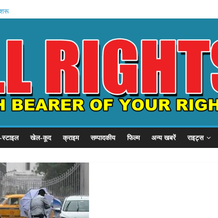
हन को कैद
शुरू
 प्रदर्शन
P से गुहार
छात्र संवाद
-स्टाइल
खेल-कूद
क्राइम
सम्पादकीय
फिल्म
अन्य खबरें
राइट्स