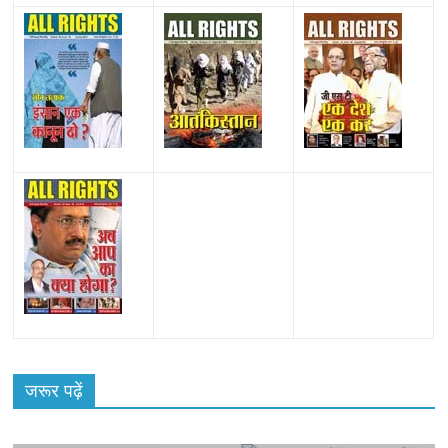
All Rights News
Bareilly
Uttar Pradesh
राजनीति
हॉट
राजनीतिक
ू
जरूर पढ़ें
समाजवादी पार्टी ने किया महंगाई के खिलाफ प्रदर्शन
August 4, 2021
Editor All Rights
0