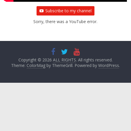
Subscribe to my channel
Sorry, there was a YouTube error.
Copyright © 2026
ALL RIGHTS
. All rights reserved.
Theme:
ColorMag
by ThemeGrill. Powered by
WordPress
.