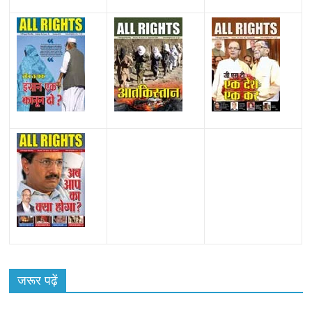
All Rights News
Bareilly
Uttar Pradesh
राजनीति
हॉट
राजनीतिक
जरूर पढ़ें
समाजवादी पार्टी ने किया महंगाई के खिलाफ प्रदर्शन
August 4, 2021
Editor All Rights
0