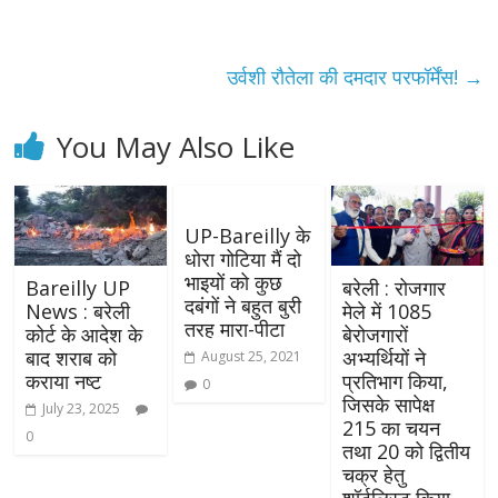
उर्वशी रौतेला की दमदार परफॉर्मेंस!
→
You May Also Like
UP-Bareilly के
धोरा गोटिया मैं दो
भाइयों को कुछ
Bareilly UP
बरेली : रोजगार
दबंगों ने बहुत बुरी
News : बरेली
मेले में 1085
तरह मारा-पीटा
कोर्ट के आदेश के
बेरोजगारों
बाद शराब को
अभ्यर्थियों ने
August 25, 2021
कराया नष्ट
प्रतिभाग किया,
0
जिसके सापेक्ष
July 23, 2025
215 का चयन
0
तथा 20 को द्वितीय
चक्र हेतु