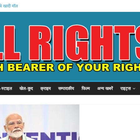
चे खादी मॉल
न की शुरुआत
होस्टल दौरा
 21 हजार करोड़
का इनामी अरेस्ट
-स्टाइल
खेल-कूद
क्राइम
सम्पादकीय
फिल्म
अन्य खबरें
राइट्स