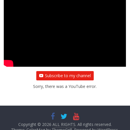
All Rights News
Bareilly
Uttar Pradesh
राजनीति
हॉट
राजनीतिक
प्रथम आगमन पर नवनियुक्त प्रदेश उपाध्यक्ष सोनू
बाल्मीकि का किया गया स्वागत
August 6, 2021
Editor All Rights
0
Subscribe to my channel
Sorry, there was a YouTube error.
Copyright © 2026
ALL RIGHTS
. All rights reserved.
Theme:
ColorMag
by ThemeGrill. Powered by
WordPress
.