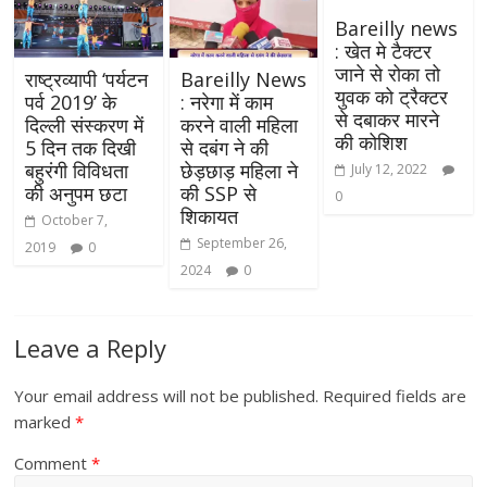
Bareilly news
: खेत मे टैक्टर
जाने से रोका तो
राष्‍ट्रव्‍यापी ‘पर्यटन
Bareilly News
युवक को ट्रैक्टर
पर्व 2019’ के
: नरेगा में काम
से दबाकर मारने
दिल्‍ली संस्‍करण में
करने वाली महिला
की कोशिश
5 दिन तक दिखी
से दबंग ने की
बहुरंगी विविधता
छेड़छाड़ महिला ने
July 12, 2022
की अनुपम छटा
की SSP से
0
शिकायत
October 7,
September 26,
2019
0
2024
0
Leave a Reply
Your email address will not be published.
Required fields are
marked
*
Comment
*