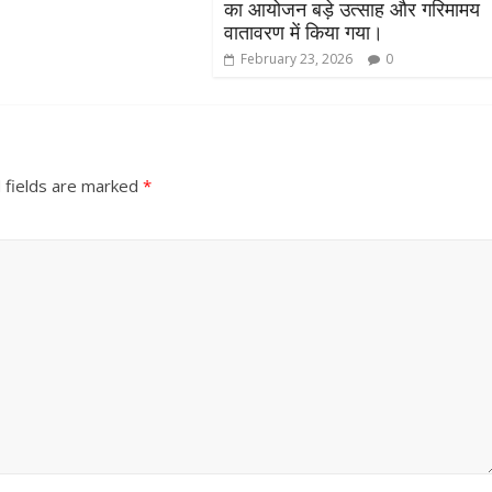
उपाध्यक्ष सोनू बाल्मीकि का किया ग
का आयोजन बड़े उत्साह और गरिमामय
स्वागत
वातावरण में किया गया।
February 23, 2026
0
August 6, 2021
Editor All Rights
0
 fields are marked
*
Bareilly
Uttar
हॉट राजनीतिक
 ने किया महंगाई के
न
Editor All Rights
0