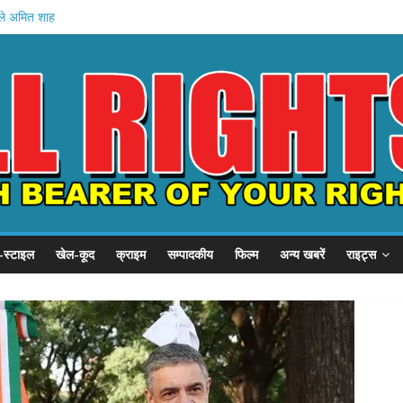
िले अमित शाह
घिरा गृह मंत्रालय
हादसे में मौत
शन: वेतन रोका
ी तैयारी
-स्टाइल
खेल-कूद
क्राइम
सम्पादकीय
फिल्म
अन्य खबरें
राइट्स