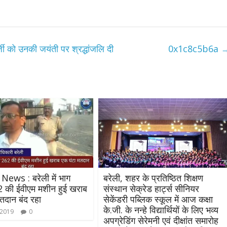
जी को उनकी जयंती पर श्रद्धांजलि दी
0x1c8c5b6a
News : बरेली में भाग
बरेली, शहर के प्रतिष्ठित शिक्षण
2 की ईवीएम मशीन हुई खराब
संस्थान सेक्रेड हार्ट्स सीनियर
All Rights News
Bareilly
Uttar
तदान बंद रहा
सेकेंडरी पब्लिक स्कूल में आज कक्षा
Pradesh
राजनीति
हॉट राजनीतिक
के.जी. के नन्हे विद्यार्थियों के लिए भव्य
 2019
0
प्रथम आगमन पर नवनियुक्त प्रद
अपग्रेडिंग सेरेमनी एवं दीक्षांत समारोह