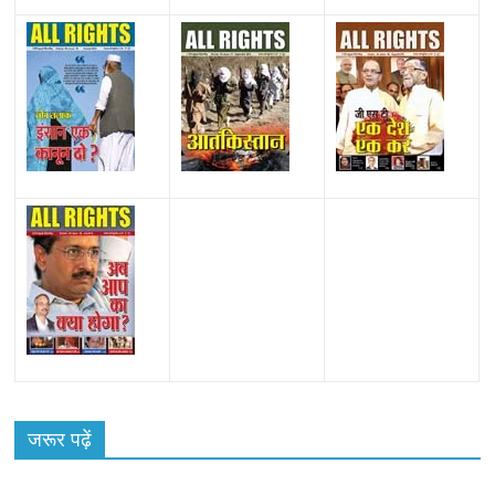
All Rights News
Bareilly
Uttar Pradesh
राजनीति
हॉट
राजनीतिक
जरूर पढ़ें
समाजवादी पार्टी ने किया महंगाई के खिलाफ प्रदर्शन
August 4, 2021
Editor All Rights
0