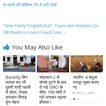
से भागने की कोशिश, पैर में लगी गोली
“Selectively Singled Out”: Team Anil Ambani On
CBI Raids In Loan Fraud Case
→
You May Also Like
Bareilly-बिन
चंद्रयान-2 से
जालौन: 4 बंधुआ
तलाक कर ली
संपर्क टूटने के बाद
मजदूर मुक्त कराए
दूसरी शादी पहली
रो पड़े ISRO के
गए
से बोला, तेज़ाब
चीफ, PM मोदी ने
May 11, 2026
डालकर बिगाड़
गले लगाकर बढ़ाया
0
दूंगा चेहरा
हौसला !