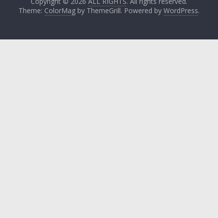
Copyright © 2026
ALL RIGHTS
. All rights reserved.
Theme:
ColorMag
by ThemeGrill. Powered by
WordPress
.