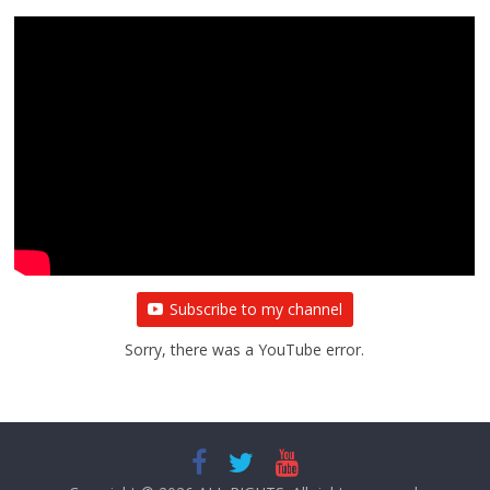
All Rights News
Bareilly
Uttar Pradesh
राजनीति
हॉट
राजनीतिक
प्रथम आगमन पर नवनियुक्त प्रदेश उपाध्यक्ष सोनू
बाल्मीकि का किया गया स्वागत
August 6, 2021
Editor All Rights
0
Subscribe to my channel
Sorry, there was a YouTube error.