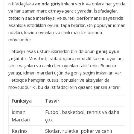
istifadəçilərə
anında giriş
imkanı verir və onlara hər yerdə
və hər zaman mərc etməyə şərait yaradır. İstifadəçilər,
tətbiqin sadə interfeysi və sürətli performansı sayəsində
asanlıqla istədikləri oyunu tapa bilərlər. Ən populyar idman
növləri, kazino oyunları və canlı mərclər burada
mövcuddur.
Tətbiqin əsas üstünlüklərindən biri də onun
geniş oyun
çeşididir
. Mostbet, istifadəçilərə müxtəlif kazino oyunları,
slot maşınları və canlı diler oyunları təklif edir. Bununla
yanaşı, idman mərcləri üçün də geniş seçim imkanları var.
Tətbiqdə həmçinin xüsusi bonuslar və aksiyalar da
mövcuddur ki, bu da istifadəçilərin qazanc şansını artırır.
Funksiya
Təsvir
İdman
Futbol, basketbol, tennis və daha
Mərcləri
çox
Kazino
Slotlar, ruletka, poker və canlı