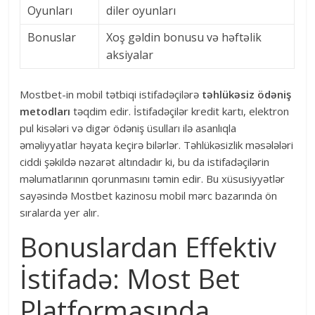
Oyunları
diler oyunları
Bonuslar
Xoş gəldin bonusu və həftəlik
aksiyalar
Mostbet-in mobil tətbiqi istifadəçilərə
təhlükəsiz ödəniş
metodları
təqdim edir. İstifadəçilər kredit kartı, elektron
pul kisələri və digər ödəniş üsulları ilə asanlıqla
əməliyyatlar həyata keçirə bilərlər. Təhlükəsizlik məsələləri
ciddi şəkildə nəzarət altındadır ki, bu da istifadəçilərin
məlumatlarının qorunmasını təmin edir. Bu xüsusiyyətlər
sayəsində Mostbet kazinosu mobil mərc bazarında ön
sıralarda yer alır.
Bonuslardan Effektiv
İstifadə: Most Bet
Platformasında