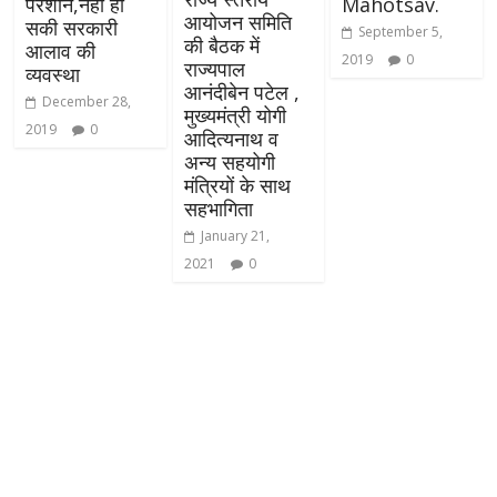
परेशान,नही हो
Mahotsav.
आयोजन समिति
सकी सरकारी
September 5,
की बैठक में
आलाव की
2019
0
राज्यपाल
व्यवस्था
आनंदीबेन पटेल ,
December 28,
मुख्यमंत्री योगी
2019
0
आदित्यनाथ व
अन्य सहयोगी
मंत्रियों के साथ
सहभागिता
January 21,
2021
0