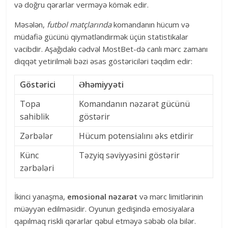
və doğru qərarlar verməyə kömək edir.
Məsələn,
futbol matçlarında
komandanın hücum və
müdafiə gücünü qiymətləndirmək üçün statistikalar
vacibdir. Aşağıdakı cədvəl MostBet-də canlı mərc zamanı
diqqət yetirilməli bəzi əsas göstəriciləri təqdim edir:
Göstərici
Əhəmiyyəti
Topa
Komandanın nəzarət gücünü
sahiblik
göstərir
Zərbələr
Hücum potensialını əks etdirir
Künc
Təzyiq səviyyəsini göstərir
zərbələri
İkinci yanaşma,
emosional nəzarət
və mərc limitlərinin
müəyyən edilməsidir. Oyunun gedişində emosiyalara
qapılmaq riskli qərarlar qəbul etməyə səbəb ola bilər.