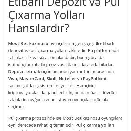
Etibarlı Depozit və Pul
Çıxarma Yolları
Hansılardır?
Most Bet kazinosu
oyunçularına geniş çeşidli etibarlı
depozit və pul çıxarma yolları təklif edir. Bu platformada
təhlükəsizlik və sürət ön plandadır, buna görə də
istifadəçilər rahatlıqla öz vəsaitlərini idarə edə bilərlər.
Depozit etmək üçün
ən populyar metodlar arasında
Visa
,
MasterCard
,
Skrill
,
Neteller
və
PayPal
kimi
tanınmış ödəniş sistemləri yer alır. Həmçinin,
kriptovalyutalar da qəbul edilir ki, bu da müasir dövrün
tələblərinə uyğunlaşmaq istəyən oyunçular üçün əla
seçimdir.
Pul çıxarma prosesində isə Most Bet kazinosu oyunçulara
eyni dərəcədə rahatlıq təmin edir.
Pul çıxarma yolları