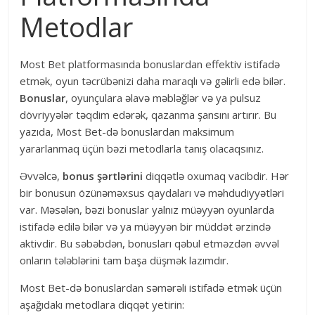
Metodlar
Most Bet platformasında bonuslardan effektiv istifadə
etmək, oyun təcrübənizi daha maraqlı və gəlirli edə bilər.
Bonuslar
, oyunçulara əlavə məbləğlər və ya pulsuz
dövriyyələr təqdim edərək, qazanma şansını artırır. Bu
yazıda, Most Bet-də bonuslardan maksimum
yararlanmaq üçün bəzi metodlarla tanış olacaqsınız.
Əvvəlcə,
bonus şərtlərini
diqqətlə oxumaq vacibdir. Hər
bir bonusun özünəməxsus qaydaları və məhdudiyyətləri
var. Məsələn, bəzi bonuslar yalnız müəyyən oyunlarda
istifadə edilə bilər və ya müəyyən bir müddət ərzində
aktivdir. Bu səbəbdən, bonusları qəbul etməzdən əvvəl
onların tələblərini tam başa düşmək lazımdır.
Most Bet-də bonuslardan səmərəli istifadə etmək üçün
aşağıdakı metodlara diqqət yetirin: