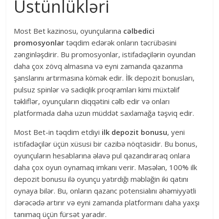
Üstünlükləri
Most Bet kazinosu, oyunçularına
cəlbedici
promosyonlar
təqdim edərək onların təcrübəsini
zənginləşdirir. Bu promosyonlar, istifadəçilərin oyundan
daha çox zövq almasına və eyni zamanda qazanma
şanslarını artırmasına kömək edir. İlk depozit bonusları,
pulsuz spinlər və sadiqlik proqramları kimi müxtəlif
təkliflər, oyunçuların diqqətini cəlb edir və onları
platformada daha uzun müddət saxlamağa təşviq edir.
Most Bet-in təqdim etdiyi
ilk depozit bonusu
, yeni
istifadəçilər üçün xüsusi bir cazibə nöqtəsidir. Bu bonus,
oyunçuların hesablarına əlavə pul qazandıraraq onlara
daha çox oyun oynamaq imkanı verir. Məsələn, 100% ilk
depozit bonusu ilə oyunçu yatırdığı məbləğin iki qatını
oynaya bilər. Bu, onların qazanc potensialını əhəmiyyətli
dərəcədə artırır və eyni zamanda platformanı daha yaxşı
tanımaq üçün fürsət yaradır.