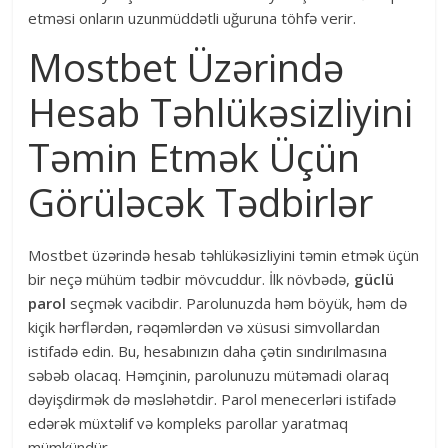
etməsi onların uzunmüddətli uğuruna töhfə verir.
Mostbet Üzərində
Hesab Təhlükəsizliyini
Təmin Etmək Üçün
Görüləcək Tədbirlər
Mostbet üzərində hesab təhlükəsizliyini təmin etmək üçün
bir neçə mühüm tədbir mövcuddur. İlk növbədə,
güclü
parol
seçmək vacibdir. Parolunuzda həm böyük, həm də
kiçik hərflərdən, rəqəmlərdən və xüsusi simvollardan
istifadə edin. Bu, hesabınızın daha çətin sındırılmasına
səbəb olacaq. Həmçinin, parolunuzu mütəmadi olaraq
dəyişdirmək də məsləhətdir. Parol menecerləri istifadə
edərək müxtəlif və kompleks parollar yaratmaq
mümkündür.