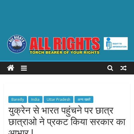
ALL
RIGHTS
Torch
Bearer
Bareilly
India
Uttar Pradesh
अन्य खबरें
of
युक्रेन से भारत पहुंचने पर छात्र
your
छात्राओ ने प्रकट किया सरकार का
Rights
आभार !