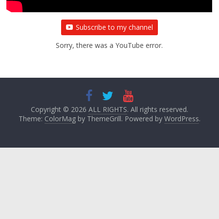
Subscribe to my channel
Sorry, there was a YouTube error.
Copyright © 2026
ALL RIGHTS
. All rights reserved.
Theme:
ColorMag
by ThemeGrill. Powered by
WordPress
.