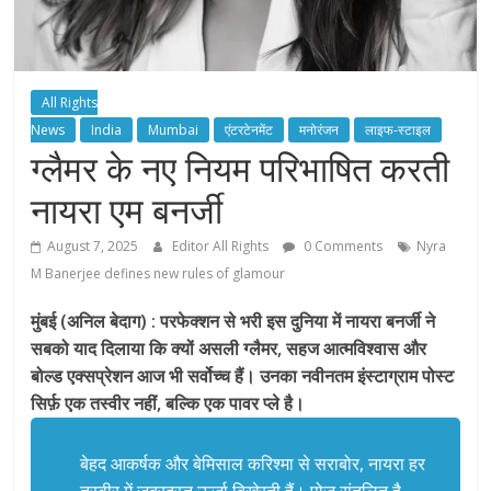
All Rights
News
India
Mumbai
एंटरटेनमेंट
मनोरंजन
लाइफ-स्टाइल
ग्लैमर के नए नियम परिभाषित करती
नायरा एम बनर्जी
August 7, 2025
Editor All Rights
0 Comments
Nyra
M Banerjee defines new rules of glamour
मुंबई (अनिल बेदाग) : परफेक्शन से भरी इस दुनिया में नायरा बनर्जी ने
सबको याद दिलाया कि क्यों असली ग्लैमर, सहज आत्मविश्वास और
बोल्ड एक्सप्रेशन आज भी सर्वोच्च हैं। उनका नवीनतम इंस्टाग्राम पोस्ट
सिर्फ़ एक तस्वीर नहीं, बल्कि एक पावर प्ले है।
बेहद आकर्षक और बेमिसाल करिश्मा से सराबोर, नायरा हर