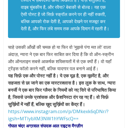
तस्वीर में ज़बरदस्त ऊर्जा बिखेरती हैं। पोज़ संतुलित है,
वाइब चुंबकीय है, और रवैया? बेबाकी से बोल्ड। यह एक
ऐसी पोस्ट है जो सिर्फ़ स्क्रॉल करने पर ही नहीं रुकती,
बल्कि आपको रोक देती है, आपको देखने पर मजबूर कर
देती है, और फिर लंबे समय तक आपके दिमाग में रहती है।
चाहे उसकी आँखों की चमक हो या फिर वो ‘मुझसे पंगा मत लो’ वाला
अंदाज़, न्यारा ने एक बार फिर साबित कर दिया है कि वो ऑन-स्क्रीन
और ऑनलाइन सबसे आकर्षक शख्सियतों में से एक क्यों हैं। वो यहाँ
ट्रेंड्स फॉलो करने नहीं, बल्कि यादगार पल बनाने आई हैं।
यह सिर्फ़ एक और पोस्ट नहीं है। ये एक मूड है, एक मूवमेंट है, और
सहजता से छा जाने का एक मास्टरक्लास है। इस लुक के साथ, न्यारा
बनर्जी ने एक बार फिर ग्लैमर के नियमों को नए सिरे से परिभाषित किया
है, जिससे उनके प्रशंसक और फ़ैशनिस्टा दंग रह गए हैं। वो सिर्फ़
सुर्ख़ियों में नहीं हैं, बल्कि ख़ुद सुर्ख़ियों का केंद्र हैं।
https://www.instagram.com/p/
DMkexk6qDNr/?
igsh=
MTIybXM3NW1hYWFscQ==
गोपाल चंद्र अग्रवाल संपादक आल राइट्स मैगज़ीन