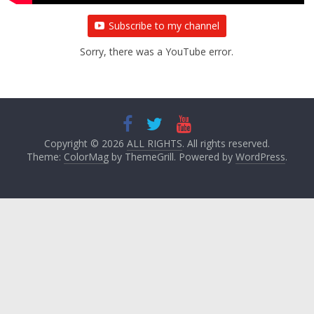
Subscribe to my channel
Sorry, there was a YouTube error.
Copyright © 2026
ALL RIGHTS
. All rights reserved.
Theme:
ColorMag
by ThemeGrill. Powered by
WordPress
.