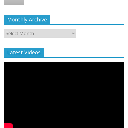
Monthly Archive
Monthly
Archive
Latest Videos
All Rights News
Bareilly
Uttar Pradesh
राजनीति
हॉट
राजनीतिक
प्रथम आगमन पर नवनियुक्त प्रदेश उपाध्यक्ष सोनू
बाल्मीकि का किया गया स्वागत
August 6, 2021
Editor All Rights
0