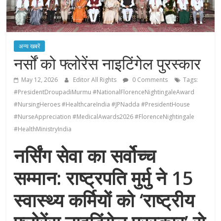
अन्य खबरें
नर्सों को फ्लोरेंस नाइटिंगेल पुरस्कार
May 12, 2026
Editor All Rights
0 Comments
Tags:
#PresidentDroupadiMurmu #NationalFlorenceNightingaleAward
#NursingHeroes #HealthcareIndia #JPNadda #PresidentHouse
#NurseAppreciation #MedicalAwards2026 #FlorenceNightingale
#HealthMinistryIndia
नर्सिंग सेवा का सर्वोच्च
सम्मान: राष्ट्रपति मुर्मु ने 15
स्वास्थ्य कर्मियों को ‘राष्ट्रीय