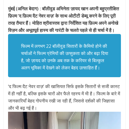
मुंबई (अनिल बेदाग) : बॉलीवुड अभिनेता ज़ायद खान अपनी बहुप्रतीक्षित
फ़िल्म ‘द फ़िल्म दैट नेवर वाज़’ के साथ ओटीटी डेब्यू करने के लिए पूरी
तरह तैयार हैं। मोहित श्रीवास्तव द्वारा निर्देशित यह फ़िल्म अपने अनोखे
विज़न और अभूतपूर्व हास्य की गारंटी के चलते पहले से ही चर्चा में है।
फिल्म में लगभग 22 बॉलीवुड सितारों के कैमियो होने की
चर्चाओं ने फिल्म प्रेमियों की उत्सुकता को और बढ़ा दिया
है, जो ज़ायद को उनके अब तक के करियर से बिल्कुल
अलग भूमिका में देखने को लेकर बेहद उत्साहित हैं।
‘द फिल्म दैट नेवर वाज़’ की खासियत सिर्फ इसके सितारों से सजी कास्ट
में ही नहीं है, बल्कि इसके चारों ओर फैले रहस्य में भी है। फिल्म के बारे में
जानकारियाँ बेहद गोपनीय रखी जा रही हैं, जिससे दर्शकों की जिज्ञासा
और भी बढ़ गई है।