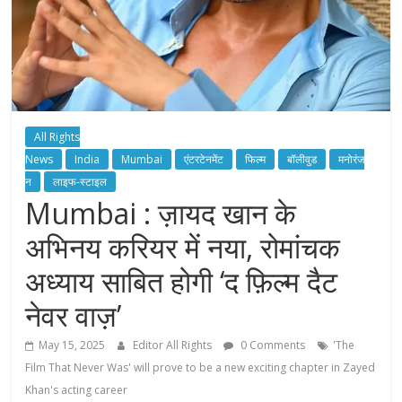
All Rights
News
India
Mumbai
एंटरटेनमेंट
फिल्म
बॉलीवुड
मनोरंज
न
लाइफ-स्टाइल
Mumbai : ज़ायद खान के
अभिनय करियर में नया, रोमांचक
अध्याय साबित होगी ‘द फ़िल्म दैट
नेवर वाज़’
May 15, 2025
Editor All Rights
0 Comments
'The
Film That Never Was' will prove to be a new exciting chapter in Zayed
Khan's acting career