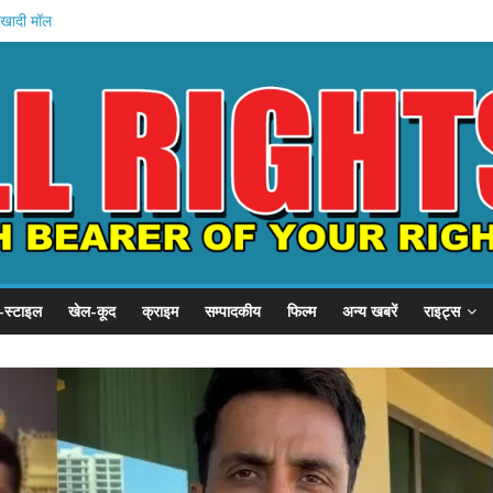
 खादी मॉल
 की शुरुआत
स्टल दौरा
1 हजार करोड़
 इनामी अरेस्ट
-स्टाइल
खेल-कूद
क्राइम
सम्पादकीय
फिल्म
अन्य खबरें
राइट्स