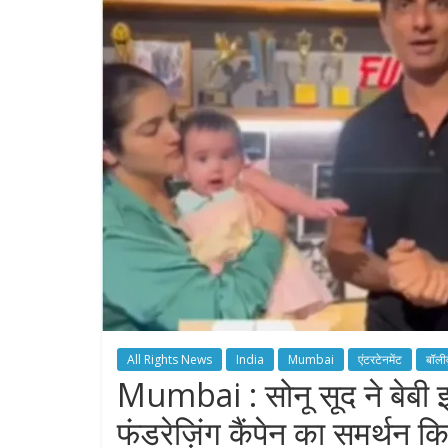
All Rights News
India
Mumbai
एंटरटेनमेंट
बॉली
Mumbai : सोनू सूद ने बेबी
फंडरेज़िंग कैंपेन का समर्थन क