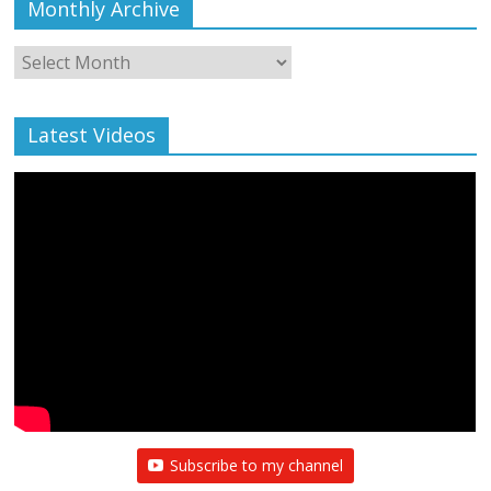
Monthly Archive
Monthly
Archive
Latest Videos
All Rights News
Bareilly
Uttar Pradesh
राजनीति
हॉट
राजनीतिक
प्रथम आगमन पर नवनियुक्त प्रदेश उपाध्यक्ष सोनू
बाल्मीकि का किया गया स्वागत
August 6, 2021
Editor All Rights
0
Subscribe to my channel