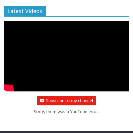
Latest Videos
All Rights News
Bareilly
Uttar Pradesh
राजनीति
हॉट
राजनीतिक
प्रथम आगमन पर नवनियुक्त प्रदेश उपाध्यक्ष सोनू
बाल्मीकि का किया गया स्वागत
August 6, 2021
Editor All Rights
0
Subscribe to my channel
Sorry, there was a YouTube error.