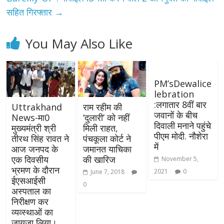
सहित गिरफ्तार
→
You May Also Like
PM’sDewalice
lebration
:लगातार 8वीं बार
Uttrakhand
राम रहीम की
जवानों के बीच
News-मा0
‘दुलारी’ को नहीं
दिवाली मनाने पहुंचे
मुख्यमंत्री श्री
मिली राहत,
पीएम मोदी. नौशेरा
तीरथ सिंह रावत ने
पंचकूला कोर्ट ने
में
आज जनपद के
जमानत याचिका
एक दिवसीय
की खारिज
November 5,
भ्रमण के दौरान
2021
0
June 7, 2018
ईएसआईसी
0
अस्पताल का
निरीक्षण कर
व्यव्स्थाओं का
जायज़ा लिया।