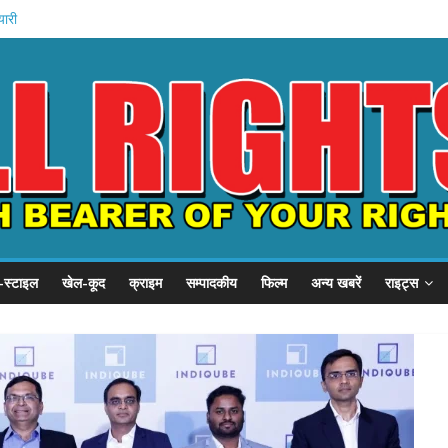
यारी
अमित शाह
गृह मंत्रालय
े में मौत
ोजना शुरू
-स्टाइल
खेल-कूद
क्राइम
सम्पादकीय
फिल्म
अन्य खबरें
राइट्स