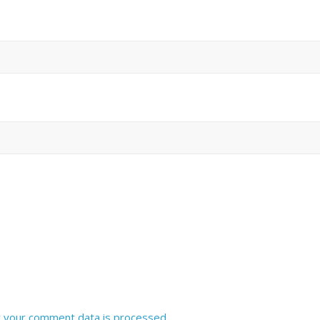
 your comment data is processed
.