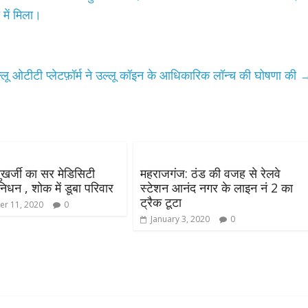
में मिला।
 ओटीटी प्लेटफ़ॉर्म ने उल्लू कॉइन के आधिकारिक लॉन्च की घोषणा की
ुखर्जी का सर मेडिसिटी
महराजगंज: ठंड की वजह से रेलवे
िधन , शोक में डूबा परिवार
स्टेशन आनंद नगर के लाइन नं 2 का
ट्रैक टूटा
r 11, 2020
0
January 3, 2020
0
All Rights News
Bareilly
Uttar
Pradesh
राजनीति
हॉट राजनीतिक
प्रथम आगमन पर नवनियुक्त प्रद