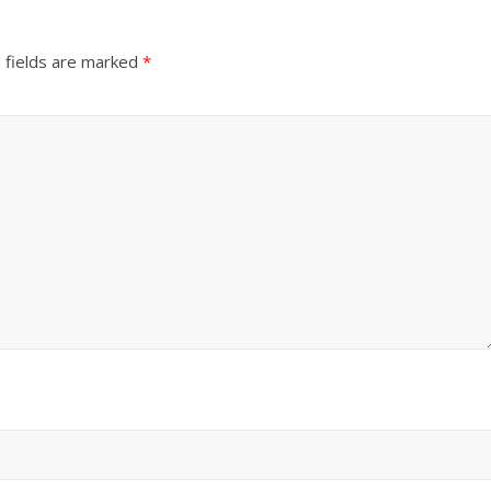
उपाध्यक्ष सोनू बाल्मीकि का किया ग
स्वागत
 fields are marked
*
August 6, 2021
Editor All Rights
0
Bareilly
Uttar
हॉट राजनीतिक
 ने किया महंगाई के
न
Editor All Rights
0