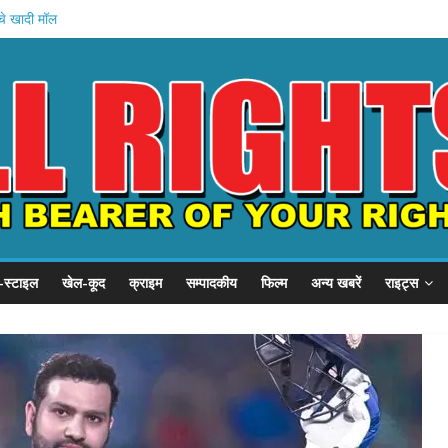
चे खादी मॉल
न की शुरुआत
होस्टल दौरा
 21 हजार करोड़
का इनामी अरेस्ट
-स्टाइल
खेल-कूद
क्राइम
सम्पादकीय
फिल्म
अन्य खबरें
राइट्स