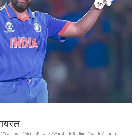
 वायरल
#TeamIndia #VictoryParade #WankhedeStadium #VandeMataram