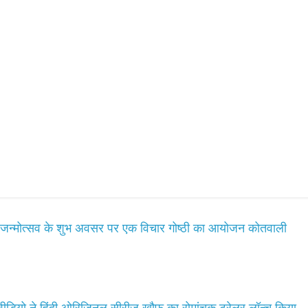
ं जन्मोत्सव के शुभ अवसर पर एक विचार गोष्ठी का आयोजन कोतवाली
डियो ने हिंदी ओरिजिनल सीरीज़ ख़ौफ़ का रोमांचक ट्रेलर लॉन्च किया