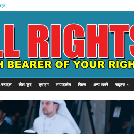
शुरू
 प्रदर्शन
P से गुहार
से शिकायत .
हन को कैद
-स्टाइल
खेल-कूद
क्राइम
सम्पादकीय
फिल्म
अन्य खबरें
राइट्स