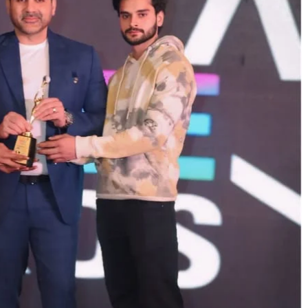
All Rights News
Bareilly
Uttar
Pradesh
राजनीति
हॉट राजनीतिक
प्रथम आगमन पर नवनियुक्त प्रद