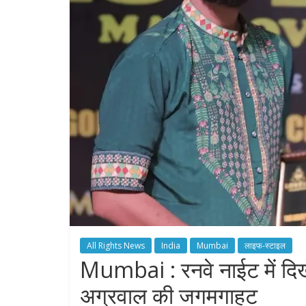
All Rights News
India
Mumbai
लाइफ-स्टाइल
Mumbai : रनवे नाईट में दि
अग्रवाल की जगमगाहट