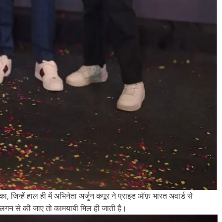
उपाध्यक्ष सोनू बाल्मीकि का किया ग
स्वागत
August 6, 2021
Editor All Rights
0
Bareilly
Uttar
हॉट राजनीतिक
 ने किया महंगाई के
न
Editor All Rights
0
िन्हें हाल ही में अभिनेता अर्जुन कपूर ने प्राइड ऑफ़ भारत अवार्ड से
लगन से की जाए तो कामयाबी मिल ही जाती है।