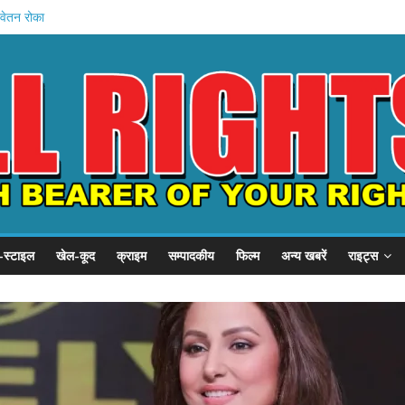
े में मौत
वेतन रोका
यारी
अमित शाह
गृह मंत्रालय
-स्टाइल
खेल-कूद
क्राइम
सम्पादकीय
फिल्म
अन्य खबरें
राइट्स