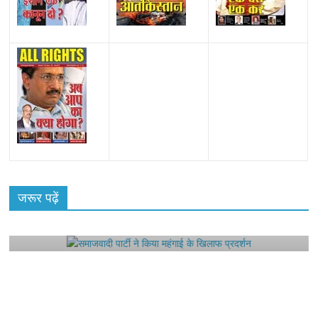
All Rights News
Bareilly
Uttar Pradesh
राजनीति
हॉट
राजनीतिक
जरूर पढ़ें
समाजवादी पार्टी ने किया महंगाई के खिलाफ प्रदर्शन
August 4, 2021
Editor All Rights
0