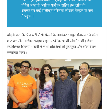
योगेश लखानी,अशोक धामंकर सहित इस लांच के
अवसर पर कई बॉलीवुड हस्तियां स्पेशल गेस्ट्स के रूप
में पहुंची।
चांदनी बार और पेज थ्री जैसी फ़िल्मों के डायरेक्टर मधुर भंडारकर ने फीता
काटकर और नारियल फोड़कर इस 25वीं ब्रांच की ओपनिंग की। हेयर
स्टाइलिस्ट शिवराम भंडारी ने सभी अतिथियों को पुष्पगुच्छ और शॉल देकर
सम्मानित किया।