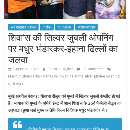
All Rights News
India
Mumbai
लाइफ-स्टाइल
शिवा’स की सिल्वर जुबली ओपनिंग
पर मधुर भंडारकर-इहाना ढिल्लों का
जलवा
August 11, 2025
Editor All Rights
0 Comments
Madhur Bhandarkar-Ihana Dhillon shine at the silver jubilee opening
of Shiva's
मुंबई (अनिल बेदाग) : शिवा’स सैलून की मुम्बई में सिल्वर जुबली कंप्लीट हो गई
है। मायानगरी मुम्बई के अंधेरी ईस्ट में आज शिवा’स के 25वें फैमिली सैलून का
उद्घाटन हुआ जहां मुख्य अतिथि फिल्म निर्देशक मधुर भंडारकर थे।
अभिनेत्री इहाना ढिल्लों, ब्राइट आउटडोर मीडिया के