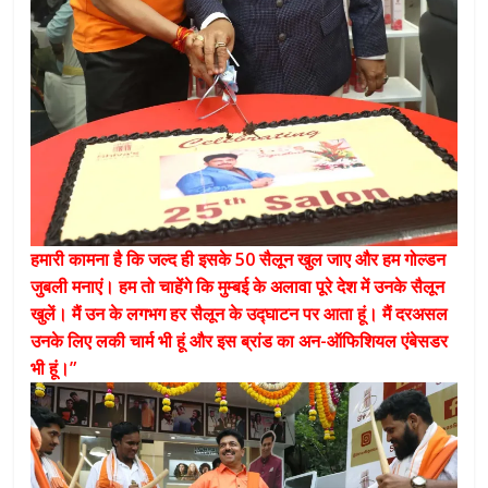
हमारी कामना है कि जल्द ही इसके 50 सैलून खुल जाए और हम गोल्डन
जुबली मनाएं। हम तो चाहेंगे कि मुम्बई के अलावा पूरे देश में उनके सैलून
खुलें। मैं उन के लगभग हर सैलून के उद्घाटन पर आता हूं। मैं दरअसल
उनके लिए लकी चार्म भी हूं और इस ब्रांड का अन-ऑफिशियल एंबेसडर
भी हूं।”