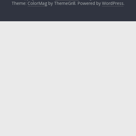
Theme:
ColorMag
by ThemeGrill. Powered by
WordPress
.