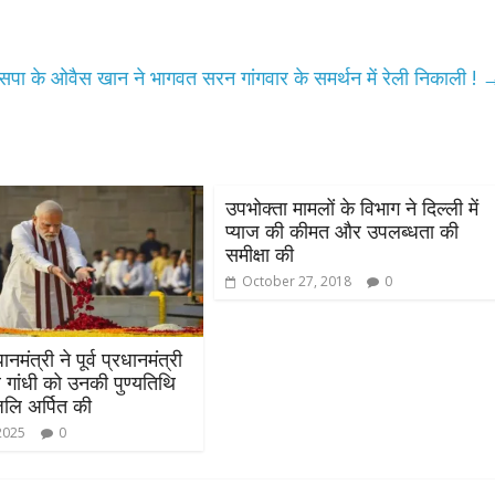
सपा के ओवैस खान ने भागवत सरन गांगवार के समर्थन में रेली निकाली !
उपभोक्‍ता मामलों के विभाग ने दिल्‍ली में
प्‍याज की कीमत और उपलब्‍धता की
All Rights News
Bareilly
Uttar
समीक्षा की
Pradesh
राजनीति
हॉट राजनीतिक
October 27, 2018
0
समाजवादी पार्टी ने किया महंगाई के
खिलाफ प्रदर्शन
नमंत्री ने पूर्व प्रधानमंत्री
August 4, 2021
Editor All Rights
0
व गांधी को उनकी पुण्यतिथि
ंजलि अर्पित की
2025
0