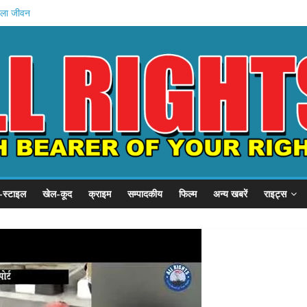
बदला जीवन
ादसे में मौत
 इनामी गिरफ्तार
ेल्थ पहल .
YC का हल्ला बोल
-स्टाइल
खेल-कूद
क्राइम
सम्पादकीय
फिल्म
अन्य खबरें
राइट्स