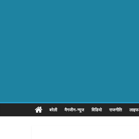
बरेली
मैगजीन-न्यूज
विडियो
राजनीति
लाइफ