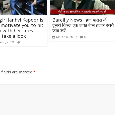
उपाध्यक्ष सोनू बाल्मीकि का किया ग
स्वागत
August 6, 2021
Editor All Rights
0
girl Janhvi Kapoor is
Bareilly News : हज यात्रा की
 motivate you to hit
दूसरी क़िस्त एक लाख बीस हज़ार रुपये
 with her latest
जमा करें
 take a look
March 6, 2019
0
r 6, 2019
0
Bareilly
Uttar
हॉट राजनीतिक
 ने किया महंगाई के
 fields are marked
*
न
Editor All Rights
0