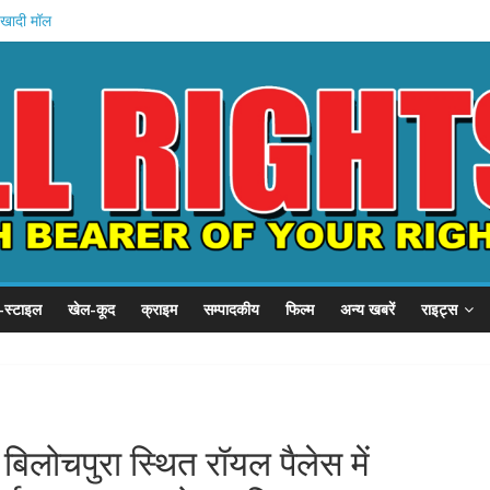
 खादी मॉल
 की शुरुआत
स्टल दौरा
1 हजार करोड़
 इनामी अरेस्ट
-स्टाइल
खेल-कूद
क्राइम
सम्पादकीय
फिल्म
अन्य खबरें
राइट्स
ोचपुरा स्थित रॉयल पैलेस में