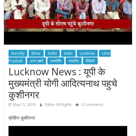
Bareilly
Bihar
Delhi
India
Lucknow
Uttar
Pradesh
अन्य खबरें
राजनीति
राष्ट्रीय
विडियो
Lucknow News : यूपी के
मुख्यमंत्री योगी आदित्यनाथ पहुचे
कुशीनगर
May 15, 2019
Editor All Rights
0 Comments
ब्रेकिंग कुशीनगर