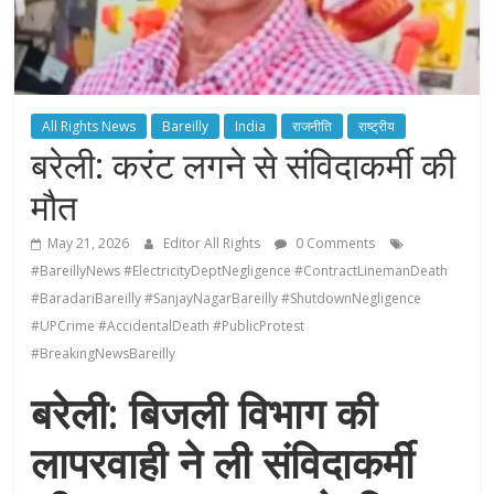
All Rights News
Bareilly
India
राजनीति
राष्ट्रीय
बरेली: करंट लगने से संविदाकर्मी की
मौत
May 21, 2026
Editor All Rights
0 Comments
#BareillyNews #ElectricityDeptNegligence #ContractLinemanDeath
#BaradariBareilly #SanjayNagarBareilly #ShutdownNegligence
#UPCrime #AccidentalDeath #PublicProtest
#BreakingNewsBareilly
बरेली: बिजली विभाग की
लापरवाही ने ली संविदाकर्मी