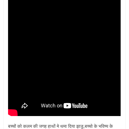
बच्चों को कलम की जगह हाथों मे थमा दिया झाड़ू,बच्चो के भविष्य के