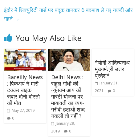
इंदौर में सिक्युरिटी गार्ड पर बंदूक तानकर 6 बदमाश ले गए नकदी और
गहने
→
You May Also Like
*योगी आदित्यनाथ
मुख्यमंत्री उत्तर
प्रदेश*
Bareilly News
Delhi News :
: पिकअप ने मारी
राहुल गांधी की
January 31,
टक्कर बाइक
न्यूनतम आय की
2021
0
सवार दोनो दोस्तो
गारंटी योजना पर
की मौत
मायावती का व्यग-
गरीबी हटाओ शब्द
May 27, 2019
नकली तो नहीं ?
0
January 29,
2019
0