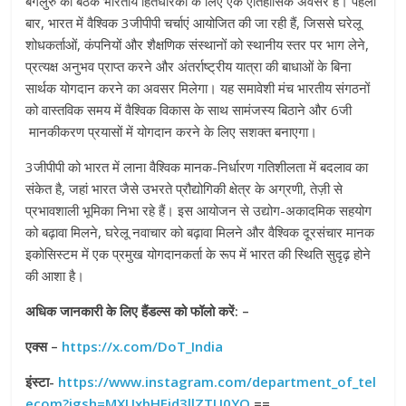
बेंगलुरु की बैठकें भारतीय हितधारकों के लिए एक ऐतिहासिक अवसर हैं। पहली
बार, भारत में वैश्विक 3जीपीपी चर्चाएं आयोजित की जा रही हैं, जिससे घरेलू
शोधकर्ताओं, कंपनियों और शैक्षणिक संस्थानों को स्थानीय स्तर पर भाग लेने,
प्रत्यक्ष अनुभव प्राप्त करने और अंतर्राष्ट्रीय यात्रा की बाधाओं के बिना
सार्थक योगदान करने का अवसर मिलेगा। यह समावेशी मंच भारतीय संगठनों
को वास्तविक समय में वैश्विक विकास के साथ सामंजस्‍य बिठाने और 6जी
मानकीकरण प्रयासों में योगदान करने के लिए सशक्त बनाएगा।
3जीपीपी को भारत में लाना वैश्विक मानक-निर्धारण गतिशीलता में बदलाव का
संकेत है, जहां भारत जैसे उभरते प्रौद्योगिकी क्षेत्र के अग्रणी, तेज़ी से
प्रभावशाली भूमिका निभा रहे हैं। इस आयोजन से उद्योग-अकादमिक सहयोग
को बढ़ावा मिलने, घरेलू नवाचार को बढ़ावा मिलने और वैश्विक दूरसंचार मानक
इकोसिस्‍टम में एक प्रमुख योगदानकर्ता के रूप में भारत की स्थिति सुदृढ़ होने
की आशा है।
अधिक जानकारी के लिए हैंडल्स को फॉलो करें: –
एक्स –
https://x.com/DoT_India
इंस्टा-
https://www.insta
g
ram.com/department_of_tel
ecom?i
g
sh=MXUxbHFjd3llZTU0YQ
==