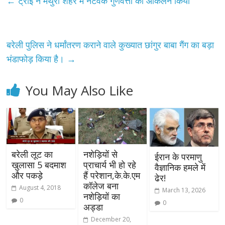
←
ट्राई ने मथुरा शहर में नेटवर्क गुणवत्ता का आकलन किया
बरेली पुलिस ने धर्मांतरण कराने वाले कुख्यात छांगुर बाबा गैंग का बड़ा
भंडाफोड़ किया है।
→
You May Also Like
बरेली लूट का
नशेड़ियों से
ईरान के परमाणु
खुलासा 5 बदमाश
प्राचार्य भी हो रहे
वैज्ञानिक हमले में
और पकड़े
हैं परेशान,के.के.एम
ढेर!
कॉलेज बना
August 4, 2018
March 13, 2026
नशेड़ियों का
0
0
अड्डा
December 20,