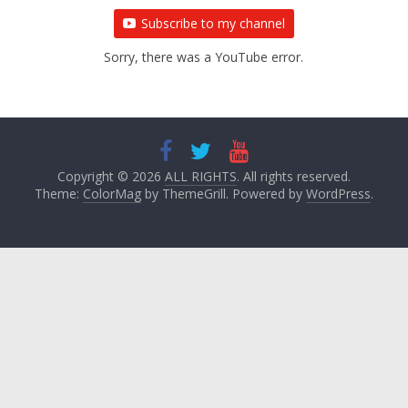
Subscribe to my channel
Sorry, there was a YouTube error.
Copyright © 2026
ALL RIGHTS
. All rights reserved.
Theme:
ColorMag
by ThemeGrill. Powered by
WordPress
.