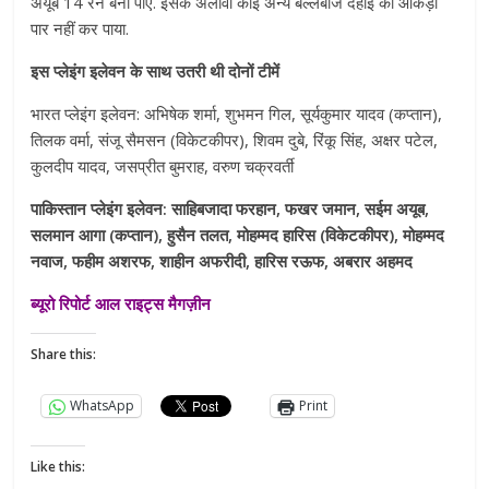
अयूब 14 रन बना पाए. इसके अलावा कोई अन्य बल्लेबाज दहाई का आंकड़ा
पार नहीं कर पाया.
इस प्लेइंग इलेवन के साथ उतरी थी दोनों टीमें
भारत प्लेइंग इलेवन: अभिषेक शर्मा, शुभमन गिल, सूर्यकुमार यादव (कप्तान),
तिलक वर्मा, संजू सैमसन (विकेटकीपर), शिवम दुबे, रिंकू सिंह, अक्षर पटेल,
कुलदीप यादव, जसप्रीत बुमराह, वरुण चक्रवर्ती
पाकिस्तान प्लेइंग इलेवन: साहिबजादा फरहान, फखर जमान, सईम अयूब,
सलमान आगा (कप्तान), हुसैन तलत, मोहम्मद हारिस (विकेटकीपर), मोहम्मद
नवाज, फहीम अशरफ, शाहीन अफरीदी, हारिस रऊफ, अबरार अहमद
ब्यूरो रिपोर्ट आल राइट्स मैगज़ीन
Share this:
WhatsApp
Print
Like this: