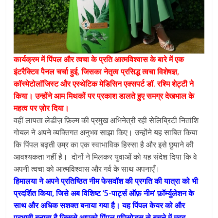
कार्यक्रम में पिंपल और त्वचा के प्रति आत्मविश्वास के बारे में एक
इंटरैक्टिव पैनल चर्चा हुई, जिसका नेतृत्व प्रसिद्ध त्वचा विशेषज्ञ,
कॉस्मेटोलॉजिस्ट और एस्थेटिक मेडिसिन एक्सपर्ट डॉ. रश्मि शेट्टी ने
किया। उन्होंने आम मिथकों पर प्रकाश डालते हुए समग्र देखभाल के
महत्व पर ज़ोर दिया।
वहीं लापता लेडीज़ फ़िल्म की प्रमुख अभिनेत्री रही सेलिब्रिटी नितांशि
गोयल ने अपने व्यक्तिगत अनुभव साझा किए। उन्होंने यह साबित किया
कि पिंपल बढ़ती उम्र का एक स्वाभाविक हिस्सा है और इसे छुपाने की
आवश्यकता नहीं है। दोनों ने मिलकर युवाओं को यह संदेश दिया कि वे
अपनी त्वचा को आत्मविश्वास और गर्व के साथ अपनाएँ।
हिमालया ने अपने प्रतिष्ठित नीम फेसवॉश की प्रगति की यात्रा को भी
प्रदर्शित किया, जिसे अब विशिष्ट ‘5-पार्ट्स ऑफ़ नीम’ फ़ॉर्म्युलेशन के
साथ और अधिक सशक्त बनाया गया है। यह पिंपल केयर को और
प्रभावी बनाता है जिससे आपको पिंपल एपिसोड्स से बचने में मदद