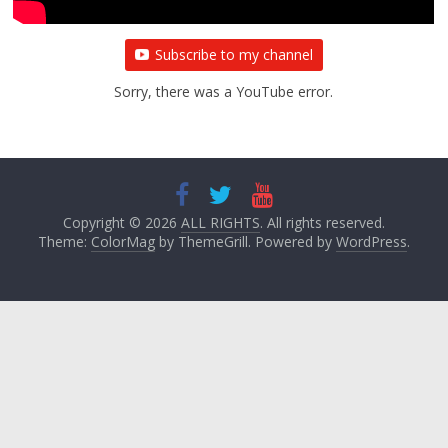
Subscribe to my channel
Sorry, there was a YouTube error.
Copyright © 2026
ALL RIGHTS
. All rights reserved.
Theme:
ColorMag
by ThemeGrill. Powered by
WordPress
.