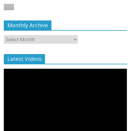
August 6, 2021
Editor All Rights
0
Monthly Archive
Monthly
Archive
Latest Videos